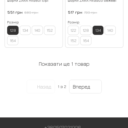
Шорти ZARA пх9801 сірі
Шорти ZARA пх9905 бежеві
551 грн
517 грн
689 грн
739 грн
Розмір
Розмір
128
134
140
152
122
128
134
140
164
152
164
Показати ще 1 товар
Назад
Вперед
1
з 2
+380507021906