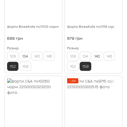
Шорти BossKids пх11120 чорні
Шорти BossKids пх11119 сірі
699 грн
679 грн
Розмір
Розмір
128
134
140
146
128
134
140
146
152
158
152
158
−30%