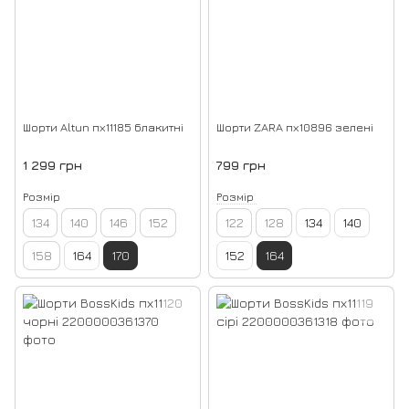
Шорти Altun пх11185 блакитні
Шорти ZARA пх10896 зелені
1 299 грн
799 грн
Розмір
Розмір
134
140
146
152
122
128
134
140
158
164
170
152
164