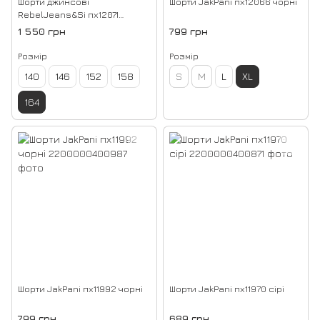
Шорти джинсові
Шорти JakPani пх12066 чорні
RebelJeans&Si пх12071
блакитні
1 550 грн
799 грн
Розмір
Розмір
140
146
152
158
S
M
L
XL
164
Шорти JakPani пх11992 чорні
Шорти JakPani пх11970 сірі
799 грн
689 грн