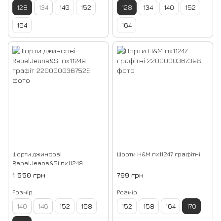
128
134
140
152
128
134
140
152
164
164
Шорти джинсові
Шорти H&M пх11247 графітні
RebelJeans&Si пх11249
графіт
1 550 грн
799 грн
Розмір
Розмір
140
146
152
158
152
158
164
170