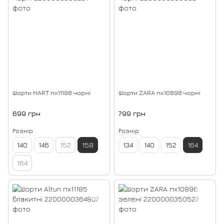
Шорти HART пх11198 чорні
Шорти ZARA пх10898 чорні
699 грн
799 грн
Розмір
Розмір
140
146
152
158
134
140
152
164
164