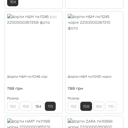
164
Шорти H&M пх11246 сірі
Шорти H&M пх11245 чорні
799 грн
799 грн
Розмір
Розмір
152
158
164
170
152
158
164
170