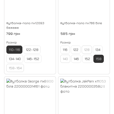
Футболка-поло пх12093
Футболка-поло пх786 біле
бежеве
799 грн
585 грн
Розмір
Розмір
110-116
122-128
116
122
128
134
134-140
146-152
140
146
152
158
158-164