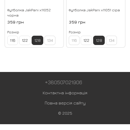
Футболка JakPani х11052
Футболка JakPani х11051 сіра
чорна
359 грн
359 грн
Розмір
Розмір
116
122
128
134
116
122
128
134
+380507021906
Контактна інформація
Повна версія сайту
© 2025
,