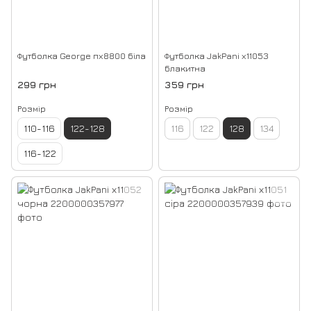
Футболка George пх8800 біла
Футболка JakPani х11053
блакитна
299 грн
359 грн
Розмір
Розмір
110-116
122-128
116
122
128
134
116-122