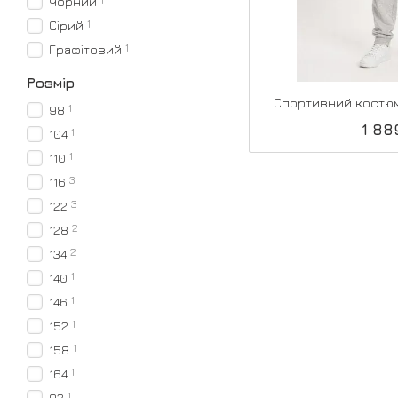
Чорний
1
Сірий
1
Графітовий
Розмір
Спортивний костюм
1
98
1 88
1
104
1
110
3
116
3
122
2
128
2
134
1
140
1
146
1
152
1
158
1
164
1
92