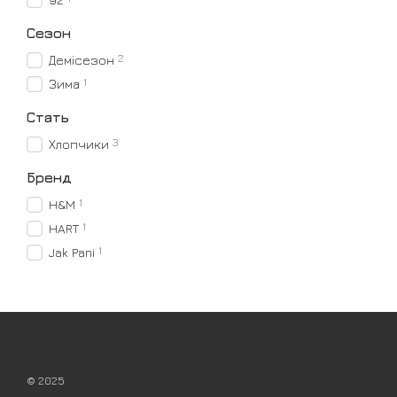
Сезон
2
Демісезон
1
Зима
Стать
3
Хлопчики
Бренд
1
H&M
1
HART
1
Jak Pani
© 2025