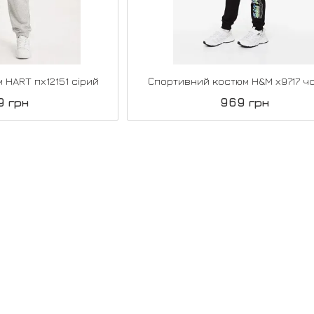
 HART пх12151 сірий
Спортивний костюм H&M х9717 ч
9 грн
969 грн