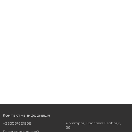
Контактна інформація
+380507021906
м.Ужгород, Проспект Свободи,
39
Передзвонити вам?