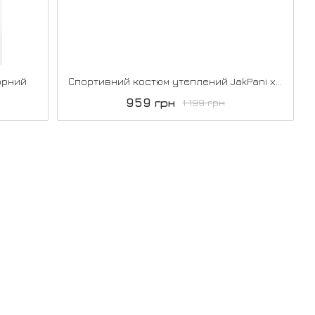
орний
Спортивний костюм утеплений JakPani х7773 графіт
959 грн
1 199 грн