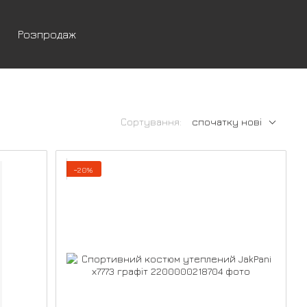
Розпродаж
Сортування:
спочатку нові
−20%