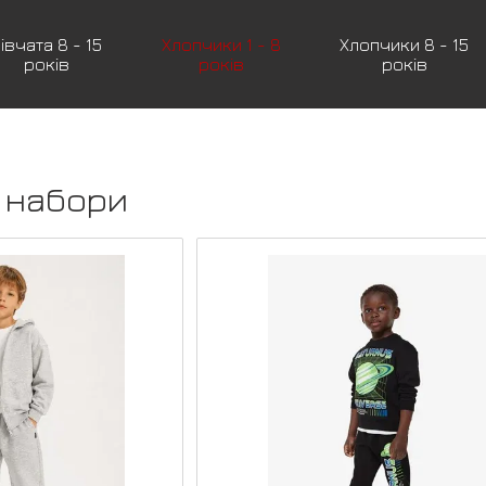
івчата 8 - 15
Хлопчики 1 - 8
Хлопчики 8 - 15
років
років
років
і набори