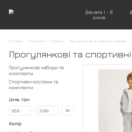
Перейти до основного контенту
Дівчата 1 - 8
Д
років
Головна
Хлопчики 1 - 8 років
Прогулянкові та спортивні набори
Прогулянкові та спортивн
Прогулянкові набори та
комплекти
Спортивні костюми та
комплекти
Ціна, грн
Від Ціна, грн
До Ціна, грн
ОК
Колір
1