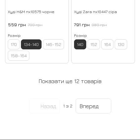
Худі H&M пх10575 чорне
Худі Zara пх10447 сіра
559 грн
791 грн
799 грн
989 грн
Розмір
Розмір
170
134-140
146-152
140
152
164
130
158-164
Показати ще 12 товарів
Назад
Вперед
1
з 2