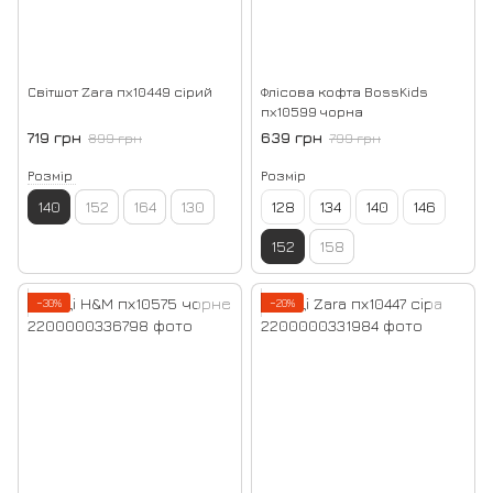
Світшот Zara пх10449 сірий
Флісова кофта BossKids
пх10599 чорна
719 грн
639 грн
899 грн
799 грн
Розмір
Розмір
140
152
164
130
128
134
140
146
152
158
−30%
−20%