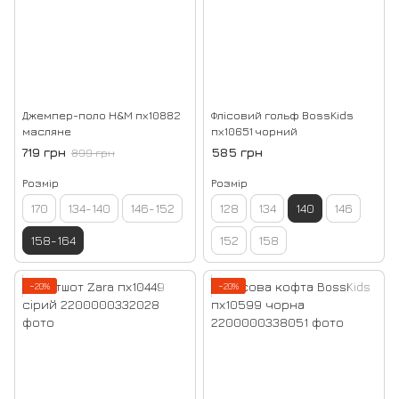
Джемпер-поло H&M пх10882
Флісовий гольф BossKids
масляне
пх10651 чорний
719 грн
585 грн
899 грн
Розмір
Розмір
170
134-140
146-152
128
134
140
146
158-164
152
158
−20%
−20%