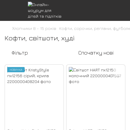
Хлопчики 8 - 15 років
Кофти, сорочки, реглани, футбол
Кофти, світшоти, худі
Фільтр
Спочатку нові
НОВИНКА