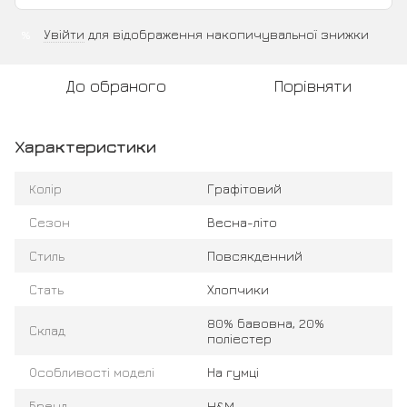
Увійти
для відображення накопичувальної знижки
%
До обраного
Порівняти
Характеристики
Колір
Графітовий
Сезон
Весна-літо
Стиль
Повсякденний
Стать
Хлопчики
80% бавовна, 20%
Склад
поліестер
Особливості моделі
На гумці
Бренд
H&M