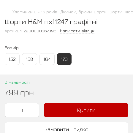
Хлопчики 8 - 15 років
Джинси, брюки, шорти
Шорти
Шор
Шорти H&M пх11247 графітні
Артикул:
2200000367396
Написати відгук
Розмір
152
158
164
170
В наявності
799 грн
Купити
Замовити швидко