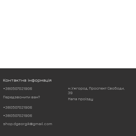
Контактна інформація
+380507021906
м.Ужгород, Проспект Свободи,
39
Передзвонити вам?
Мапа проїзду
+380507021906
+380507021906
shop.dgeorgik@gmail.com