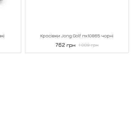
кі
Кросівки Jong.Golf пх10865 чорні
762 грн
1 089 грн