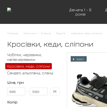
Перейти до основного контенту
Дівчата 1 - 8
Д
років
Головна
Хлопчики 1 - 8 років
Взуття
Кросівки, кеди, сліпони
Кросівки, кеди, сліпони
Чобітки, черевики,
напівчеревики
ВІДЕО
Кросівки, кеди, сліпони
Сандалі, шльопанці, сланці
Ціна, грн
Від Ціна, грн
До Ціна, грн
ОК
Колір