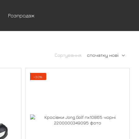
Розпродаж
Сортування:
спочатку нові
−30%