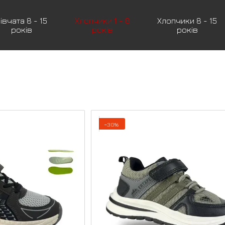
івчата 8 - 15
Хлопчики 1 - 8
Хлопчики 8 - 15
років
років
років
−30%