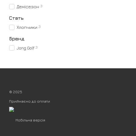
3
Демісезон
Стать
3
Хлопчики
Бренд
3
Jong.Golf
© 2025
Приймаємо до оплати
Мобільна версія