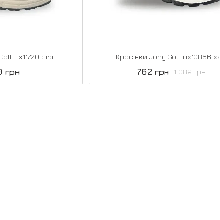
olf пх11720 сірі
Кросівки Jong.Golf пх10866 ха
0 грн
762 грн
1 089 грн