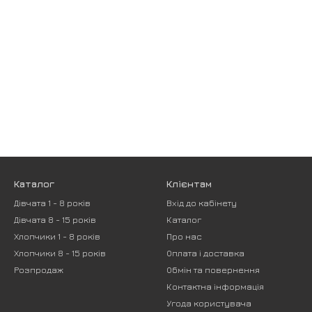
Каталог
Клієнтам
Дівчата 1 - 8 років
Вхід до кабінету
Дівчата 8 - 15 років
Каталог
Хлопчики 1 - 8 років
Про нас
Хлопчики 8 - 15 років
Оплата і доставка
Розпродаж
Обмін та повернення
Контактна інформація
Угода користувача