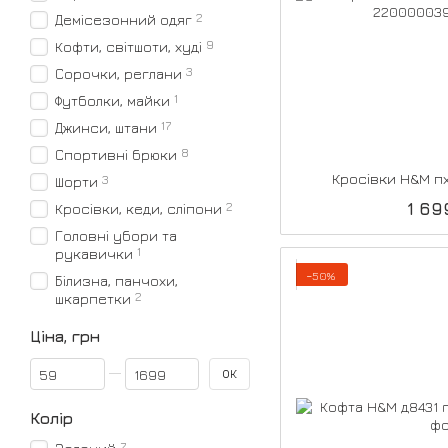
2
Демісезонний одяг
9
Кофти, світшоти, худі
3
Сорочки, реглани
1
Футболки, майки
17
Джинси, штани
8
Спортивні брюки
Кросівки H&M пх
3
Шорти
2
1 69
Кросівки, кеди, сліпони
Головні убори та
1
рукавички
−50%
Білизна, панчохи,
2
шкарпетки
Ціна, грн
Від Ціна, грн
До Ціна, грн
ОК
Колір
7