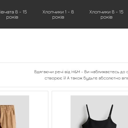
івчата 8 - 15
Хлопчики 1 - 8
Хлопчики 8 - 15
років
років
років
Вдягаючи речі від H&M - Ви наближаєтесь до 
створює її! А також будьте абсолютно вп