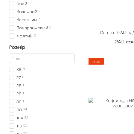
12
Білий
2
Молочний
7
Масляний
2
Помаранчевий
Світшот H&M п
2
Жовтий
240 гр
Розмір
−50%
5
XS
1
27
1
28
1
29
1
30
34
98
33
104
33
110
33
116