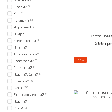
Зелений
3
Ліловий
2
Хакі
10
Рожевий
2
Червоний
1
Пудра
Кофта H&M 
8
Коричневий
300 гр
1
М'ятний
1
Терракотовий
−50%
5
Графітовий
8
Блакитний
6
Чорний, білий
19
Бежевий
30
Синій
9
Різнокольоровий
48
Чорний
12
Сірий