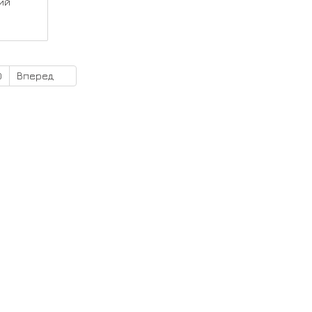
ий
0
Вперед