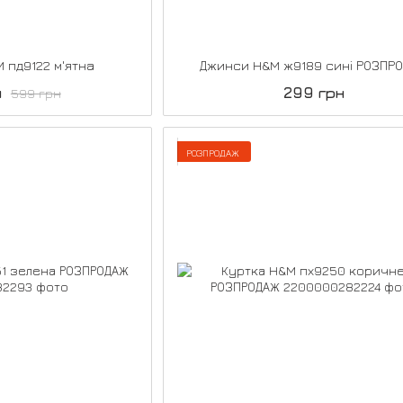
M пд9122 м'ятна
Джинси H&M ж9189 сині РОЗПР
н
299 грн
599 грн
РОЗПРОДАЖ