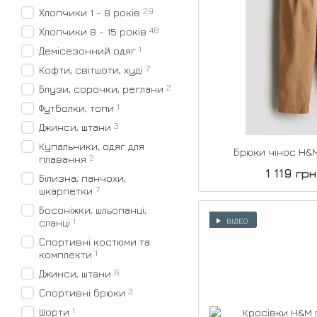
29
Хлопчики 1 - 8 років
48
Хлопчики 8 - 15 років
1
Демісезонний одяг
7
Кофти, світшоти, худі
2
Блузи, сорочки, реглани
1
Футболки, топи
3
Джинси, штани
Купальники, одяг для
Брюки чінос H&
2
плавання
1 119 грн
Білизна, панчохи,
7
шкарпетки
Босоніжки, шльопанці,
ВІДЕО
1
сланці
Спортивні костюми та
1
комплекти
6
Джинси, штани
3
Спортивні брюки
1
Шорти