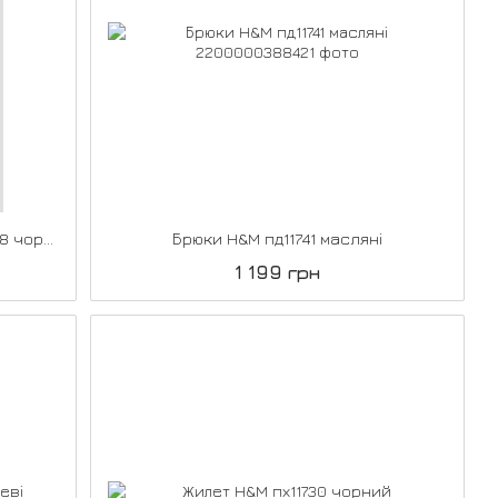
Роздільний купальник H&M пд10068 чорний
Брюки H&M пд11741 масляні
1 199 грн