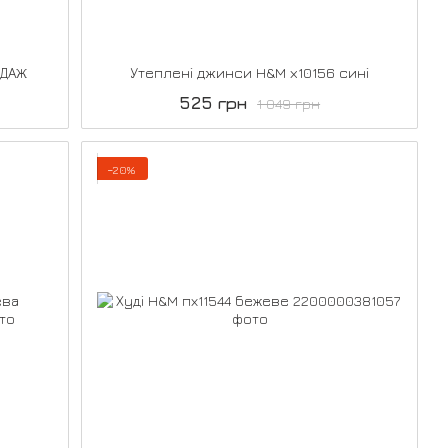
ОДАЖ
Утеплені джинси H&M х10156 сині
525 грн
1 049 грн
−20%