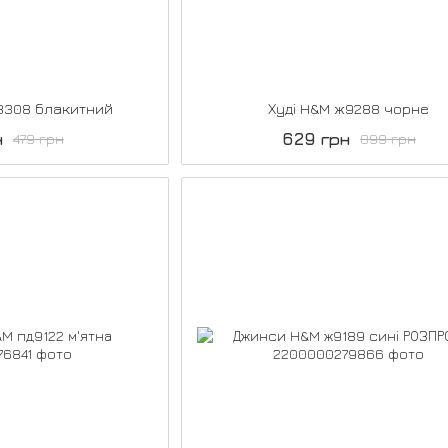
д8308 блакитний
Худі H&M ж9288 чорне
н
629 грн
479 грн
899 грн