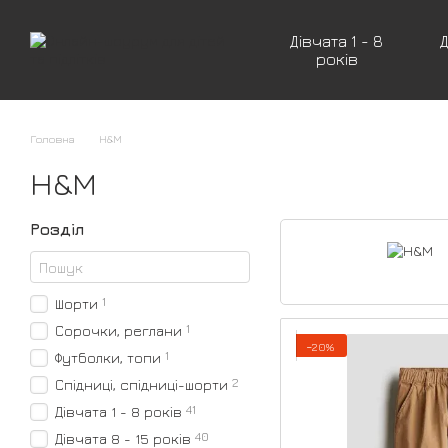
Перейти до основного контенту
Дівчата 1 - 8
Д
років
Головна
H&M
H&M
Розділ
1
Шорти
1
Сорочки, реглани
−20%
1
Футболки, топи
2
Спідниці, спідниці-шорти
41
Дівчата 1 - 8 років
40
Дівчата 8 - 15 років