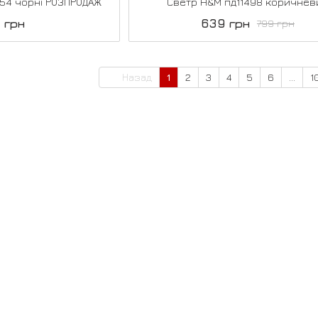
54 чорні РОЗПРОДАЖ
Светр H&M пд11498 коричнев
 грн
639 грн
799 грн
Назад
1
2
3
4
5
6
...
1