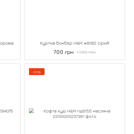
ьорова
Куртка бомбер H&M ж8182 сірий
700 грн
1 399 грн
−50%