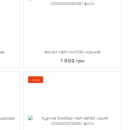
еві
Жилет H&M пх11730 чорний
1 699 грн
−50%