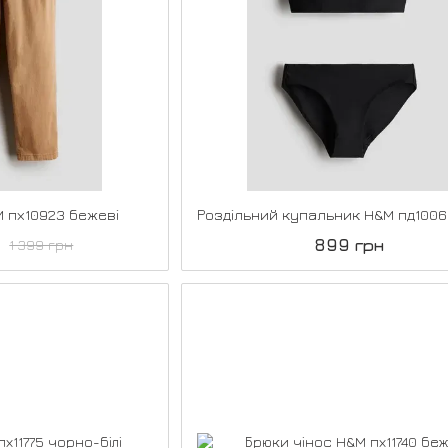
M пх10923 бежеві
899 грн
1 399 грн