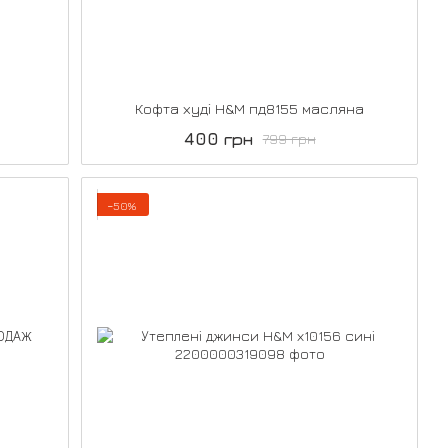
Кофта худі H&M пд8155 масляна
400 грн
799 грн
−50%