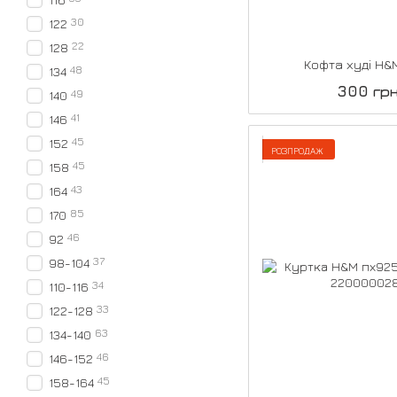
30
122
22
128
Кофта худі H&
48
134
300 гр
49
140
41
146
45
152
РОЗПРОДАЖ
45
158
43
164
85
170
46
92
37
98-104
34
110-116
33
122-128
63
134-140
46
146-152
45
158-164