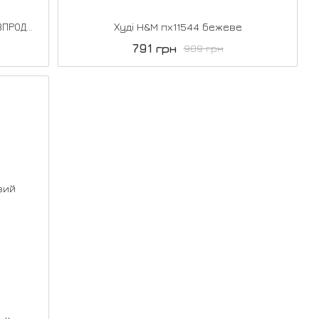
Куртка H&M пх9250 коричнева РОЗПРОДАЖ
Худі H&M пх11544 бежеве
791 грн
989 грн