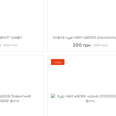
д8431 графіт
Кофта худі H&M пд8293 різнокол
н
300 грн
599 грн
599 грн
−30%