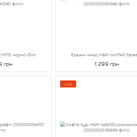
11775 чорно-білі
Брюки чінос H&M пх11740 беж
9 грн
1 299 грн
−50%