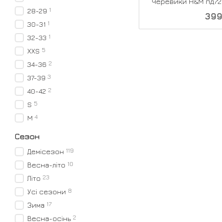
Черевики H&M пд72
1
28-29
399
1
30-31
1
32-33
5
XXS
2
34-36
3
37-39
2
40-42
5
S
4
M
Сезон
119
Демісезон
10
Весна-літо
23
Літо
8
Усі сезони
17
Зима
2
Весна-осінь