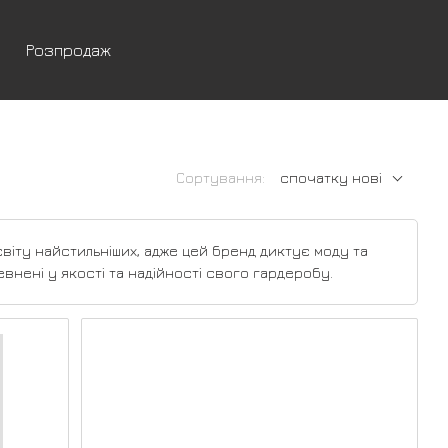
Розпродаж
Сортування:
спочатку нові
світу найстильніших, адже цей бренд диктує моду та
евнені у якості та надійності свого гардеробу.