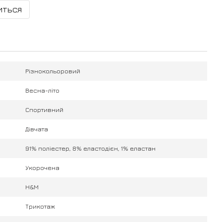
иться
Різнокольоровий
Весна-літо
Спортивний
Дівчата
91% поліестер, 8% еластодієн, 1% еластан
Укорочена
H&M
Трикотаж