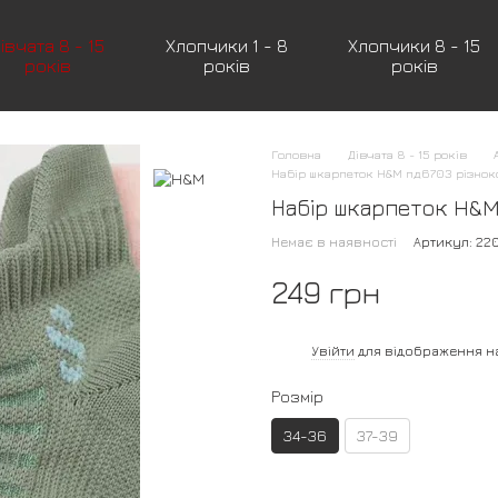
івчата 8 - 15
Хлопчики 1 - 8
Хлопчики 8 - 15
років
років
років
Головна
Дівчата 8 - 15 років
Набір шкарпеток H&M пд6703 різнок
Набір шкарпеток H&M
Немає в наявності
Артикул: 22
249 грн
%
Увійти
для відображення н
Розмір
34-36
37-39