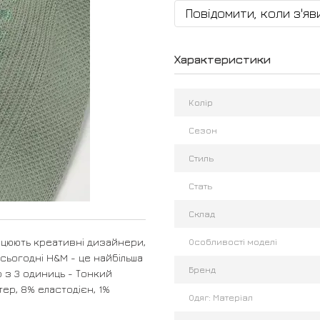
Повідомити, коли з'яв
Характеристики
Колір
Сезон
Стиль
Стать
Склад
ацюють креативні дизайнери,
Особливості моделі
сьогодні H&M - це найбільша
Бренд
р з 3 одиниць - Тонкий
тер, 8% еластодієн, 1%
Одяг: Матеріал