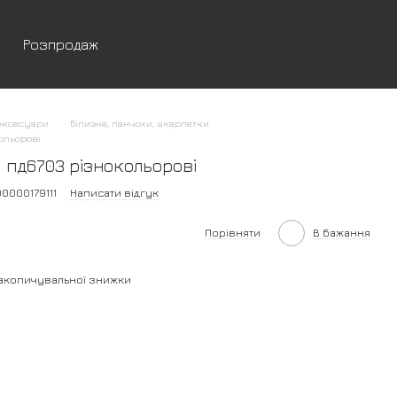
Розпродаж
Аксесуари
Білизна, панчохи, шкарпетки
ольорові
 пд6703 різнокольорові
00000179111
Написати відгук
Порівняти
В бажання
акопичувальної знижки