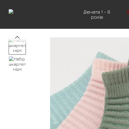
Перейти до основного контенту
Дівчата 1 - 8
Д
років