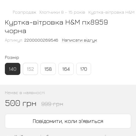
Розпродаж
Хлопчики 8 - 15 років
Куртка-вітровка H&M
Куртка-вітровка H&M пх8959
чорна
Артикул:
2200000269546
Написати відгук
Розмір
140
152
158
164
170
Немає в наявності
500 грн
999 грн
Повідомити, коли з'явиться