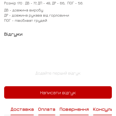
Розмір 170 : ДВ - 77, ДП - 48, ДР - 66, ПОГ - 56.
ДВ - довжина виробу
ДР - довжина рукава від горловини
ПОГ - півобхват грудей
Відгуки
Додайте перший відгук
Написати відгук
Доставка
Оплата
Повернення
Консульт