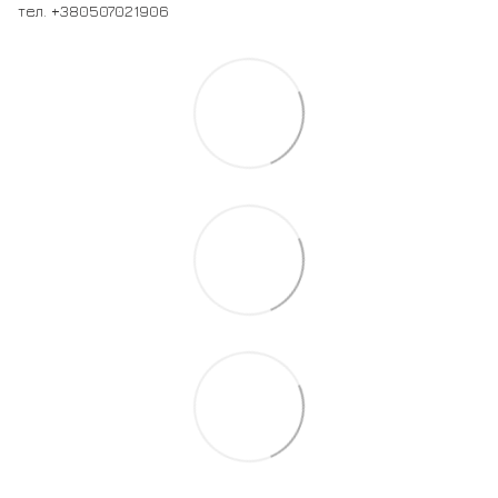
тел. +380507021906