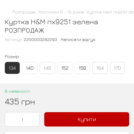
Розпродаж
Хлопчики 8 - 15 років
Куртка H&M пх9251 з
Куртка H&M пх9251 зелена
РОЗПРОДАЖ
Артикул:
2200000282293
Написати відгук
Розмір
134
140
146
152
158
164
170
В наявності
435 грн
Купити