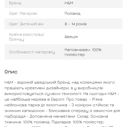
Бренд
H&M
Одяг: Матеріал
Поліамід
Одяг: Дитячий вік
8 - 14 років
Країна реєстрації
Швеція
бренду
Наповнювач: 100%
Особливості матеріалу
поліестер
Опис
H&M - відомий шведський бренд, над колекціями якого
працюють креативні дизайнери, а у виробництві
використовуються сучасні технології. На сьогодні H&M -
це найбільша мережа в Європі. Про товар: - М’яка
нейлонова парка дл яхлопчика - З коміром-стійкою та
знімним капюшоном - Блискавка спереду з захистом для
підборіддя - Доповнена манжетами. Склад: Основна
тканина: 100% поліамід. Підкладка: 100% поліестер.