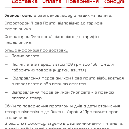
Доставка
Оплата
Повернення
Консульт
Безкоштовно
в разі самовивозу з наших магазинів.
Оператором "Нова Пошта" відповідно до тарифів
перевізника.
Оператором "Укрпошта" відповідно до тарифів
перевізника.
Більше інформації про доставку
Повна оплата
Післяплата з передплатою 100 грн або 150 грн для
габаритних товарів (куртки, взуття)
Відправлення перевізником Нова пошта відбувається
з передплатою або повною оплатою.
Відправлення перевізником Укрпошта - з повною
оплатою товару
Обмін та повернення протягом 14 днів з дати отримання
товарів відповідно до Закону України "Про захист прав
споживачів".
З радістю проконсультуємо в разі виникнення питань та,
в разі необхідності, надішлемо відеоогляд на товар,