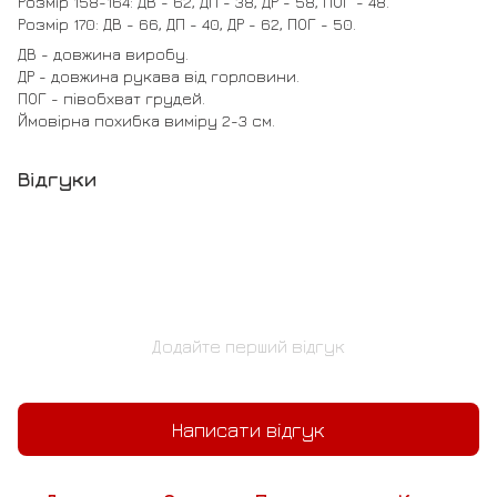
Розмір 158-164: ДВ - 62, ДП - 38, ДР - 58, ПОГ - 48.
Розмір 170: ДВ - 66, ДП - 40, ДР - 62, ПОГ - 50.
ДВ - довжина виробу.
ДР - довжина рукава від горловини.
ПОГ - півобхват грудей.
Ймовірна похибка виміру 2-3 см.
Відгуки
Додайте перший відгук
Написати відгук