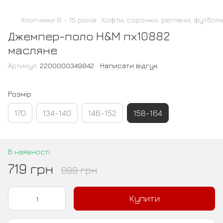
Хлопчики 8 - 15 років
Кофти, сорочки, реглани, футбол
Джемпер-поло H&M пх10882
масляне
Артикул:
2200000349842
Написати відгук
Розмір
170
134-140
146-152
158-164
В наявності
719 грн
899 грн
Купити