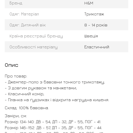
Бренд
H&M
Одяг: Матеріал
Трикотаж
Одяг: Дитячий вік
8 - 14 років
Країна реєстрації бренду
Швеція
Особливості матеріалу
Еластичний
Опис
Про товар:
- Джемпер-поло з бавовни тонкого трикотажу;
- З довгим рукавом та манжетами;
- Класичний комір;
- Планка на ґудзиках і відкрита нагрудна кишеня.
Склад: 100% бавовна.
Заміри, см:
Розмір 134-140: ДВ - 54, ДП - 32, ДР - 55, ПОГ - 41.
Розмір 146-152: ДВ - 57, ДП - 35, ДР - 55, ПОГ - 44.