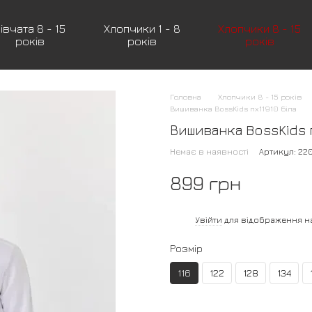
івчата 8 - 15
Хлопчики 1 - 8
Хлопчики 8 - 15
років
років
років
Головна
Хлопчики 8 - 15 років
Вишиванка BossKids пх11910 біла
Вишиванка BossKids п
Немає в наявності
Артикул: 2
899 грн
%
Увійти
для відображення н
Розмір
116
122
128
134