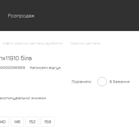
Розпродаж
Кофти, сорочки, реглани, футболки
Сорочки, реглани
х11910 біла
200000396969
Написати відгук
Порівняти
В бажання
акопичувальної знижки
140
146
152
158