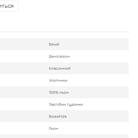
иться
Білий
Демісезон
Класичний
Хлопчики
100% льон
Застібки ґудзики
BossKids
Льон