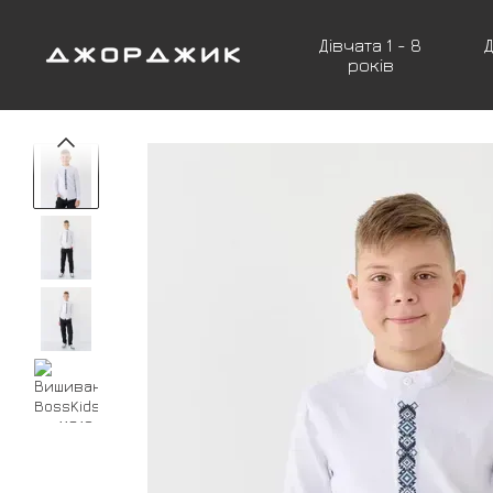
Перейти до основного контенту
Дівчата 1 - 8
Д
років