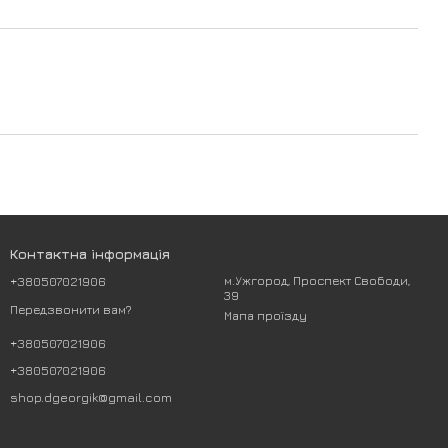
Контактна інформація
+380507021906
м.Ужгород, Проспект Свободи,
39
Передзвонити вам?
Мапа проїзду
+380507021906
+380507021906
shop.dgeorgik@gmail.com