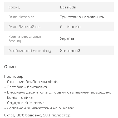
Бренд
BossKids
Одяг: Матеріал
Трикотаж з напиленням
Одяг: Дитячий вік
8 - 14 років
Країна реєстрації
Україна
бренду
Особливості матеріалу
Утеплений
Опис
Про товар:
- Стильний бомбер для дітей;
- Застібка - блискавка;
- Виконана двунитки з флісовим утепленням всередині;
- Комір - стійка;
- Опущена лінія плеча;
- Доповнений манжетами на рукавах.
Склад: 80% бавовна, 20% поліестер.