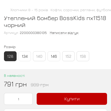
Хлопчики 8 - 15 років
Кофти, сорочки, реглани, футбол
Утеплений бомбер BossKids пх11518
чорний
Артикул:
2200000380135
Написати відгук
Розмір
128
134
140
146
152
158
В наявності
791 грн
989 грн
Купити