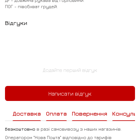
ДР - довжина рукава від горловини.
ПОГ - півобхват грудей.
Відгуки
Додайте перший відгук
Написати відгук
Доставка
Оплата
Повернення
Консульт
Безкоштовно
в разі самовивозу з наших магазинів.
Оператором "Нова Пошта" відповідно до тарифів