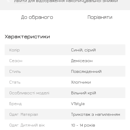
Увійти
для відображення накопичувальної знижки
%
До обраного
Порівняти
Характеристики
Колір
Синій, сірий
Сезон
Демісезон
Стиль
Повсякденний
Стать
Хлопчики
Особливості моделі
Вільний крій
Бренд
VTstyle
Одяг: Матеріал
Трикотаж з напиленням
Одяг: Дитячий вік
10 - 14 років