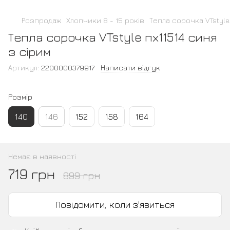
Розпродаж
Хлопчики 8 - 15 років
Тепла сорочка VTstyle
Тепла сорочка VTstyle пх11514 синя
з сірим
Артикул:
2200000379917
Написати відгук
Розмір
140
146
152
158
164
Немає в наявності
719 грн
899 грн
Повідомити, коли з'явиться