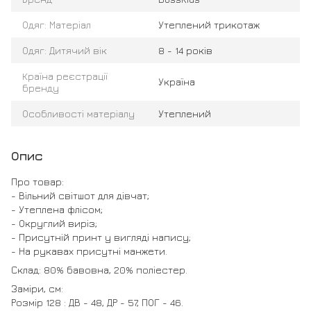
Одяг: Матеріал
Утеплений трикотаж
Одяг: Дитячий вік
8 - 14 років
Країна реєстрації
Україна
бренду
Особливості матеріалу
Утеплений
Опис
Про товар:
- Вільний світшот для дівчат;
- Утеплена флісом;
- Округлий виріз;
- Присутній принт у вигляді напису;
- На рукавах присутні манжети.
Склад: 80% бавовна, 20% поліестер.
Заміри, см:
Розмір 128 : ДВ - 48, ДР - 57, ПОГ - 46.