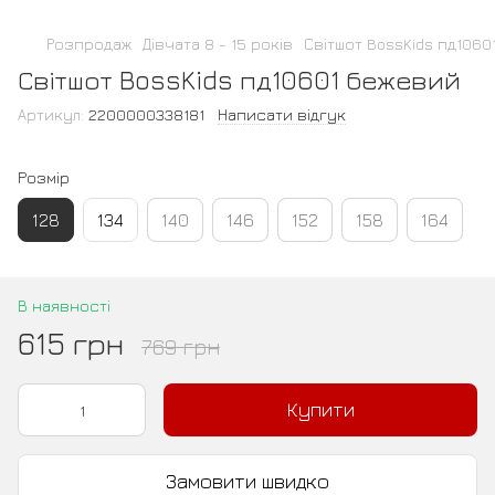
Розпродаж
Дівчата 8 - 15 років
Світшот BossKids пд106
Світшот BossKids пд10601 бежевий
Артикул:
2200000338181
Написати відгук
Розмір
128
134
140
146
152
158
164
В наявності
615 грн
769 грн
Купити
Замовити швидко