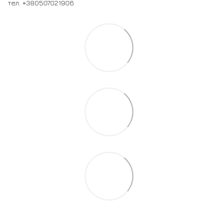
тел. +380507021906