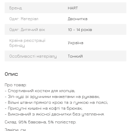
Бренд
HART
Одяг: Матеріал
Двонитка
Одяг: Дитячий вік
10 - 14 років
Країна реєстрації
Україна
бренду
Особливості матеріалу
Тонкий
Опис
Про товар:
- Спортивний костюм для хлопців;
- Зіп-худі зі зручними манжетами на рукавах;
- Вільні штани прямого крою та з гумкою на поясі;
- Присутні кишені на кофті та брюках;
- Виконаний з якісної двонитки без утеплення.
Склад: 95% бавовна, 5% поліестер.
Заміри, см.