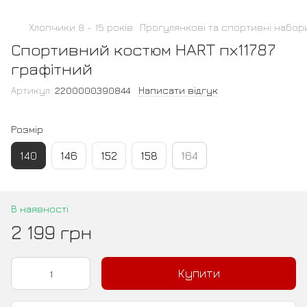
Хлопчики 8 - 15 років
Прогулянкові та спортивні набор
Спортивний костюм HART пх11787
графітний
Артикул:
2200000390844
Написати відгук
Розмір
140
146
152
158
164
В наявності
2 199 грн
Купити