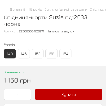
Дівчата 8 - 15 років
Сукні, спідниці, сарафани
Спідниці,
Спідниця-шорти Suzie пд12033
чорна
Артикул:
2200000402974
Написати відгук
Розмір
140
146
152
158
164
В наявності
1 150 грн
Купити