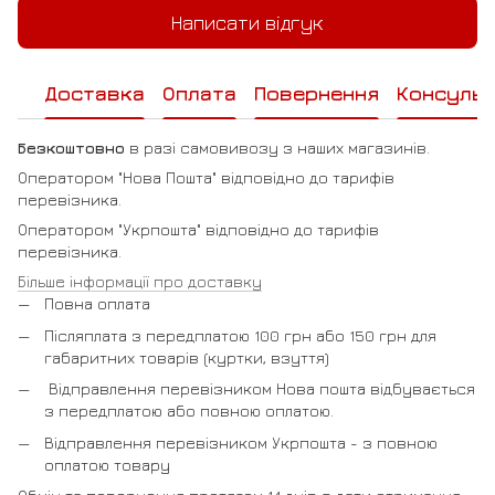
Написати відгук
Доставка
Оплата
Повернення
Консульт
Безкоштовно
в разі самовивозу з наших магазинів.
Оператором "Нова Пошта" відповідно до тарифів
перевізника.
Оператором "Укрпошта" відповідно до тарифів
перевізника.
Більше інформації про доставку
Повна оплата
Післяплата з передплатою 100 грн або 150 грн для
габаритних товарів (куртки, взуття)
Відправлення перевізником Нова пошта відбувається
з передплатою або повною оплатою.
Відправлення перевізником Укрпошта - з повною
оплатою товару