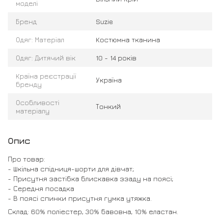
моделі
Бренд
Suzie
Одяг: Матеріал
Костюмна тканина
Одяг: Дитячий вік
10 - 14 років
Країна реєстрації
Україна
бренду
Особливості
Тонкий
матеріалу
Опис
Про товар:
- Шкільна спідниця-шорти для дівчат;
- Присутня застібка блискавка ззаду на поясі;
- Середня посадка
- В поясі спинки присутня гумка утяжка.
Склад: 60% поліестер, 30% бавовна, 10% еластан.