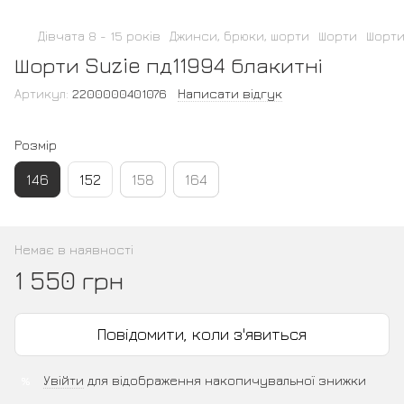
Дівчата 8 - 15 років
Джинси, брюки, шорти
Шорти
Шорти
Шорти Suzie пд11994 блакитні
Артикул:
2200000401076
Написати відгук
Розмір
146
152
158
164
Немає в наявності
1 550 грн
Повідомити, коли з'явиться
Увійти
для відображення накопичувальної знижки
%