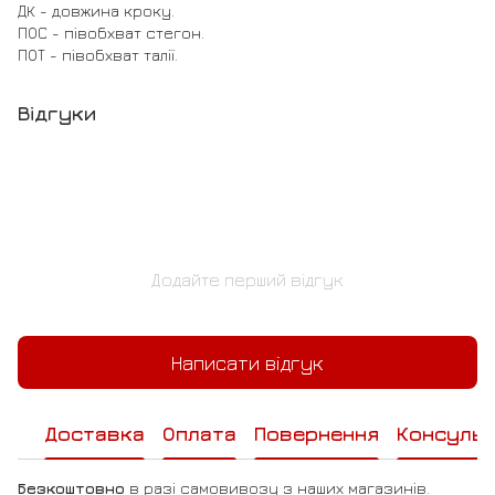
ДК - довжина кроку.
ПОС - півобхват стегон.
ПОТ - півобхват талії.
Відгуки
Додайте перший відгук
Написати відгук
Доставка
Оплата
Повернення
Консульт
Безкоштовно
в разі самовивозу з наших магазинів.