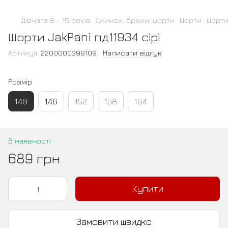
Дівчата 8 - 15 років
Джинси, брюки, шорти
Шорти
Шорти 
Шорти JakPani пд11934 сірі
Артикул:
2200000398109
Написати відгук
Розмір
140
146
152
158
164
В наявності
689 грн
Купити
Замовити швидко