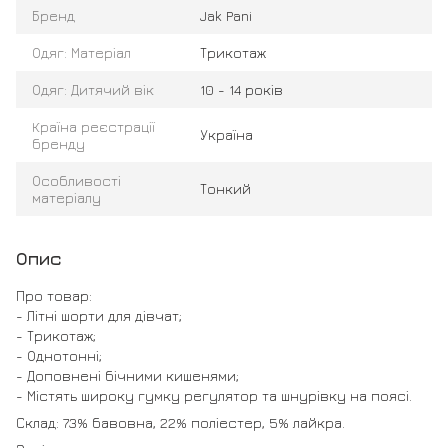
Бренд
Jak Pani
Одяг: Матеріал
Трикотаж
Одяг: Дитячий вік
10 - 14 років
Країна реєстрації
Україна
бренду
Особливості
Тонкий
матеріалу
Опис
Про товар:
- Літні шорти для дівчат;
- Трикотаж;
- Однотонні;
- Доповнені бічними кишенями;
- Містять широку гумку регулятор та шнурівку на поясі.
Склад: 73% бавовна, 22% поліестер, 5% лайкра.