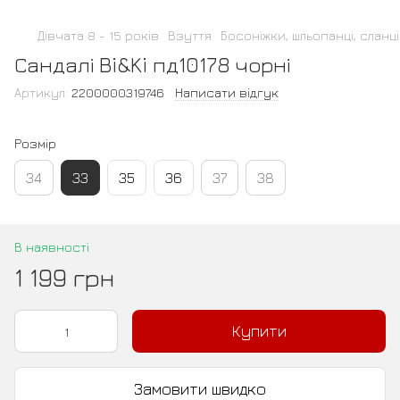
Дівчата 8 - 15 років
Взуття
Босоніжки, шльопанці, сланці
Сандалі Bi&Ki пд10178 чорні
Артикул:
2200000319746
Написати відгук
Розмір
34
33
35
36
37
38
В наявності
1 199 грн
Купити
Замовити швидко