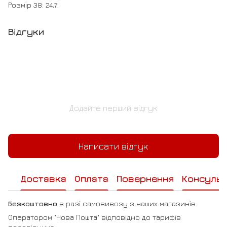
Розмір 38: 24,7.
Відгуки
Додайте перший відгук
Написати відгук
Доставка
Оплата
Повернення
Консульт
Безкоштовно
в разі самовивозу з наших магазинів.
Оператором "Нова Пошта" відповідно до тарифів