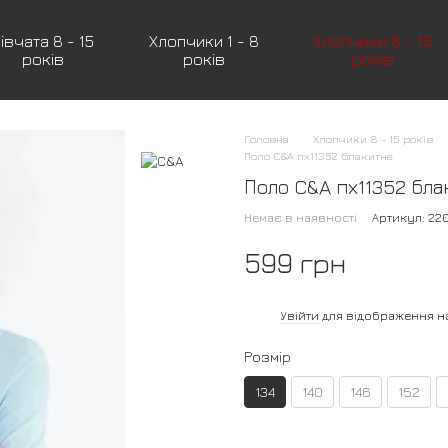
івчата 8 - 15
Хлопчики 1 - 8
Хлопчики 8 - 15
років
років
років
Головна
Хлопчики 8 - 15 років
Поло C&A пх11352 блакитне
Поло C&A пх11352 бл
Немає в наявності
Артикул: 22
599 грн
%
Увійти
для відображення н
Розмір
134
140
146
152