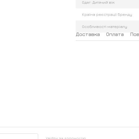
Одяг: Дитячий вік
Країна реєстрації бренду
Особливості матеріалу
Доставка
Оплата
По
Увійти за допомогою