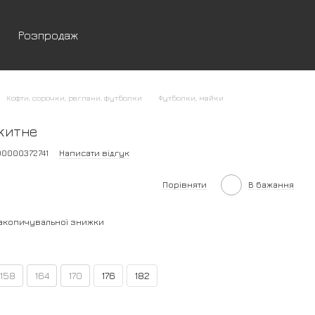
Розпродаж
Кофти, сорочки, реглани, футболки
Футболки, майки
акитне
00000372741
Написати відгук
Порівняти
В бажання
акопичувальної знижки
158
164
170
176
182