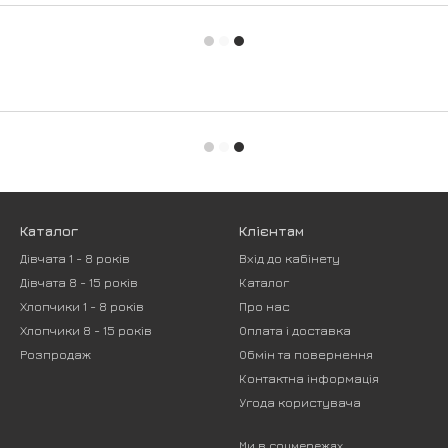
Каталог
Клієнтам
Дівчата 1 - 8 років
Вхід до кабінету
Дівчата 8 - 15 років
Каталог
Хлопчики 1 - 8 років
Про нас
Хлопчики 8 - 15 років
Оплата і доставка
Розпродаж
Обмін та повернення
Контактна інформація
Угода користувача
Ми в соцмережах