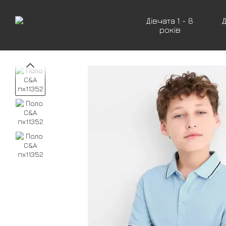
Перейти до основного контенту
Дівчата 1 - 8
Д
років