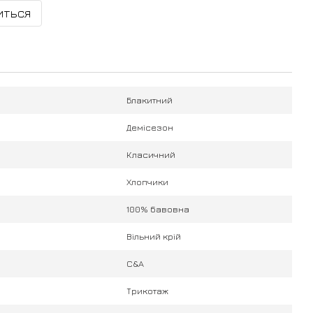
иться
Блакитний
Демісезон
Класичний
Хлопчики
100% бавовна
Вільний крій
C&A
Трикотаж