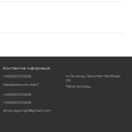
Контактна інформація
+380507021906
м.Ужгород, Проспект Свободи,
39
Передзвонити вам?
Мапа проїзду
+380507021906
+380507021906
shop.dgeorgik@gmail.com