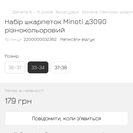
Дівчата 8 - 15 років
Аксесуари
Білизна, панчохи, шкар
Набір шкарпеток Minoti д3090
різнокольоровий
Артикул:
2200000032362
Написати відгук
Розмір
36-37
33-34
37-38
Немає в наявності
179 грн
Повідомити, коли з'явиться