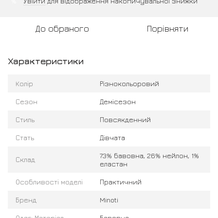
Увійти
для відображення накопичувальної знижки
%
До обраного
Порівняти
Характеристики
Колір
Різнокольоровий
Сезон
Демісезон
Стиль
Повсякденний
Стать
Дівчата
73% бавовна, 26% нейлон, 1%
Склад
еластан
Особливості моделі
Практичний
Бренд
Minoti
Одяг: Матеріал
Бавовна