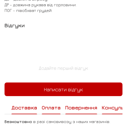
ДР - довжина рукава від горловини.
ПОГ - півобхват грудей.
Відгуки
Додайте перший відгук
Написати відгук
Доставка
Оплата
Повернення
Консульт
Безкоштовно
в разі самовивозу з наших магазинів.