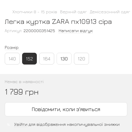
Хлопчики 8 - 15 років
Верхній одяг
Демісезонний одяг
Легка куртка ZARA пх10913 сіра
Артикул:
2200000351425
Написати відгук
Розмір
140
152
164
130
120
Немає в наявності
1 799 грн
Повідомити, коли з'явиться
Увійти
для відображення накопичувальної знижки
%