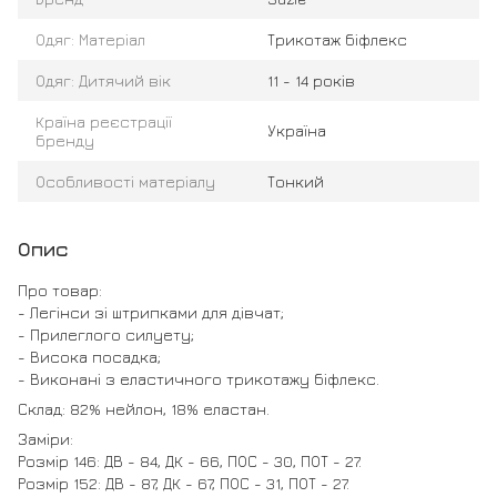
Одяг: Матеріал
Трикотаж біфлекс
Одяг: Дитячий вік
11 - 14 років
Країна реєстрації
Україна
бренду
Особливості матеріалу
Тонкий
Опис
Про товар:
- Легінси зі штрипками для дівчат;
- Прилеглого силуету;
- Висока посадка;
- Виконані з еластичного трикотажу біфлекс.
Склад: 82% нейлон, 18% еластан.
Заміри:
Розмір 146: ДВ - 84, ДК - 66, ПОС - 30, ПОТ - 27.
Розмір 152: ДВ - 87, ДК - 67, ПОС - 31, ПОТ - 27.