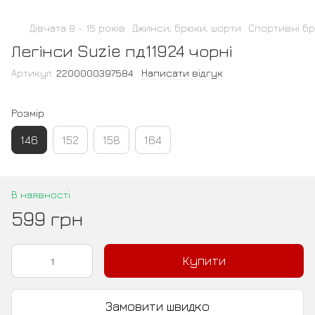
Дівчата 8 - 15 років
Джинси, брюки, шорти
Спортивні бр
Легінси Suzie пд11924 чорні
Артикул:
2200000397584
Написати відгук
Розмір
146
152
158
164
В наявності
599 грн
Купити
Замовити швидко