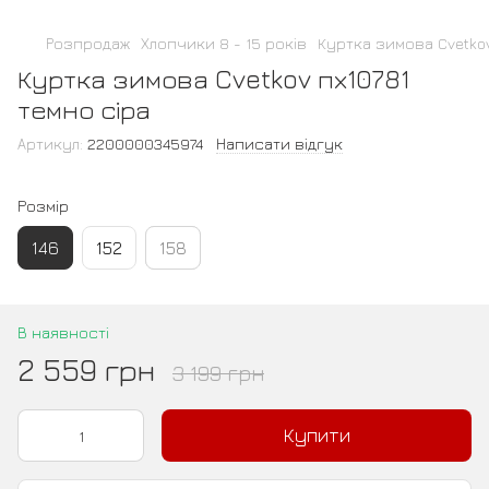
Розпродаж
Хлопчики 8 - 15 років
Куртка зимова Cvetkov
Куртка зимова Cvetkov пх10781
темно сіра
Артикул:
2200000345974
Написати відгук
Розмір
146
152
158
В наявності
2 559 грн
3 199 грн
Купити