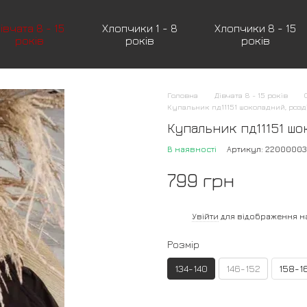
івчата 8 - 15
Хлопчики 1 - 8
Хлопчики 8 - 15
років
років
років
Головна
Дівчата 8 - 15 років
Купальник пд11151 шоколадний, розд
Купальник пд11151 шо
В наявності
Артикул: 22000003
799 грн
%
Увійти
для відображення н
Розмір
134-140
146-152
158-1