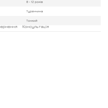
8 - 12 років
Туреччина
Тонкий
вернення
Консультація