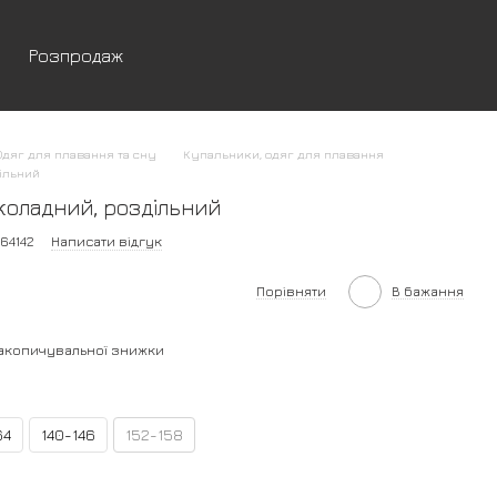
Розпродаж
Одяг для плавання та сну
Купальники, одяг для плавання
ільний
коладний, роздільний
64142
Написати відгук
Порівняти
В бажання
акопичувальної знижки
64
140-146
152-158