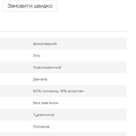
Замовити швидко
Шоколадний
Літо
Повсякденний
Дівчата
82% поліамід, 18% еластан
Без зав'язок
Туреччина
Поліамід