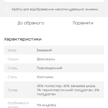
Увійти
для відображення накопичувальної знижки
%
До обраного
Порівняти
Характеристики
Колір
Бежевий
Сезон
Демісезон
Стиль
Повсякденний
Стать
Хлопчики
45% поліестер, 42% замшева шкіра,
Склад
7% термопластичний поліуретан, 6%
поліуретан
Особливості
На шнурівці
моделі