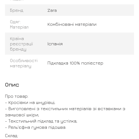
Бренд
Zara
Одяг:
Комбіновані матеріали
Матеріал
Країна
реєстрації
Іспанія
бренду
Особливості
Підкладка 100% поліестер
матеріалу
Опис
Про товар:
- Кросівки на шнурівці;
- Виготовлені з текстильних матеріалів зі вставками з
замшової шкіри;
- Текстильний підклад та устілка;
- Рель'єфна гумова підошва.
Склад: