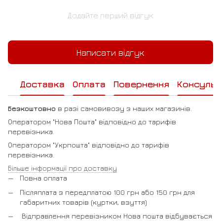
Додайте перший відгук
Написати відгук
Доставка
Оплата
Повернення
Консульт
Безкоштовно
в разі самовивозу з наших магазинів.
Оператором "Нова Пошта" відповідно до тарифів
перевізника.
Оператором "Укрпошта" відповідно до тарифів
перевізника.
Більше інформації про доставку
Повна оплата
Післяплата з передплатою 100 грн або 150 грн для
габаритних товарів (куртки, взуття)
Відправлення перевізником Нова пошта відбувається