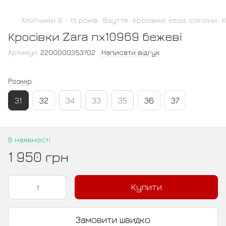
Хлопчики 8 - 15 років
Взуття
Кросівки, кеди, сліпони
К
Кросівки Zara пх10969 бежеві
Артикул:
2200000353702
Написати відгук
Розмір
31
32
34
33
35
36
37
В наявності
1 950 грн
Купити
Замовити швидко