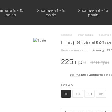
івчата 8 - 15
Хлопчики 1 - 8
Хлопчики 8 - 15
років
років
років
Головна
Розпродаж
Дівчата 1 
Гольф Suzie д9525 м
Немає в наявності
Артикул: 22
225 грн
449 грн
%
Увійти
для відображення н
Розмір
98
104
110
116