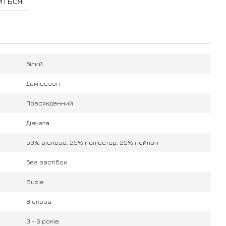
иться
Білий
Демісезон
Повсякденний
Дівчата
50% віскоза, 25% поліестер, 25% нейлон
Без застібок
Suzie
Віскоза
3 - 6 років