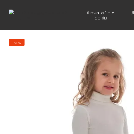
Перейти до основного контенту
Дівчата 1 - 8
Д
років
−50%