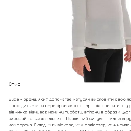
Опис
Suzie - бренд, який допомагає матусям висловити свою л
проходить етапи перевірки якості, перш ніж опинитись у р
дівчинка відчуває мамину турботу, втілену в образи цьог
Базовий гольф для дівчат - Прилеглий силует - Тканина р
комфортна. Склад: 50% віскоза, 25% поліестер, 25% нейлон. 