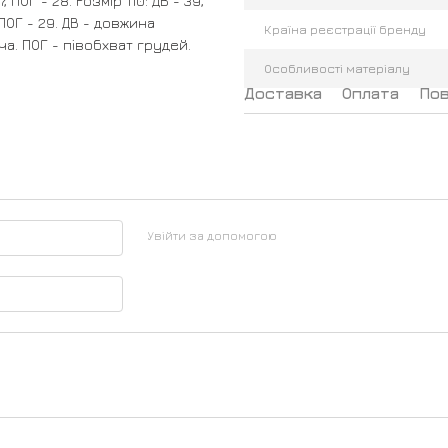
37, ПОГ - 28. Розмір 110: ДВ - 39,
0, ПОГ - 29. ДВ - довжина
Країна реєстрації бренду
ча. ПОГ - півобхват грудей.
Особливості матеріалу
Доставка
Оплата
По
Увійти за допомогою