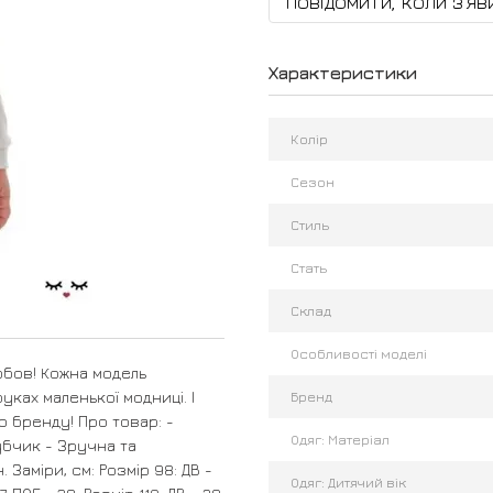
Повідомити, коли з'яв
Характеристики
Колір
Сезон
Стиль
Стать
Склад
Особливості моделі
юбов! Кожна модель
уках маленької модниці. І
Бренд
о бренду! Про товар: -
Одяг: Матеріал
убчик - Зручна та
Заміри, см: Розмір 98: ДВ -
Одяг: Дитячий вік