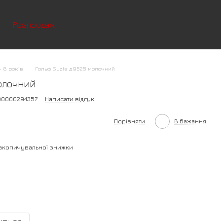
Розпродаж
- 8 років
Гольф Suzie д9525 молочний
олочний
00000294357
Написати відгук
Порівняти
В бажання
акопичувальної знижки