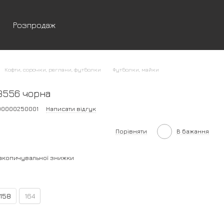
Розпродаж
Кофти, сорочки, реглани, футболки
Футболки, майки
8556 чорна
200000250001
Написати відгук
Порівняти
В бажання
акопичувальної знижки
158
164