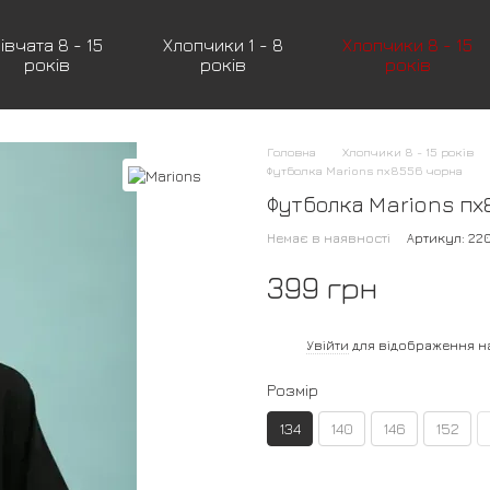
івчата 8 - 15
Хлопчики 1 - 8
Хлопчики 8 - 15
років
років
років
Головна
Хлопчики 8 - 15 років
Футболка Marions пх8556 чорна
Футболка Marions пх
Немає в наявності
Артикул: 2
399 грн
%
Увійти
для відображення н
Розмір
134
140
146
152