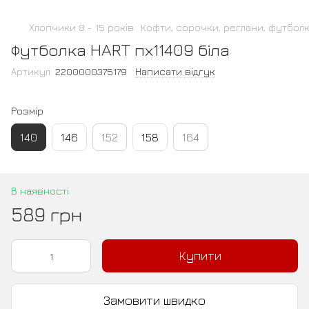
Хлопчики 8 - 15 років
Кофти, сорочки, реглани, футбол
Футболка HART пх11409 біла
Артикул:
2200000375179
Написати відгук
Розмір
140
146
152
158
164
В наявності
589 грн
Купити
Замовити швидко