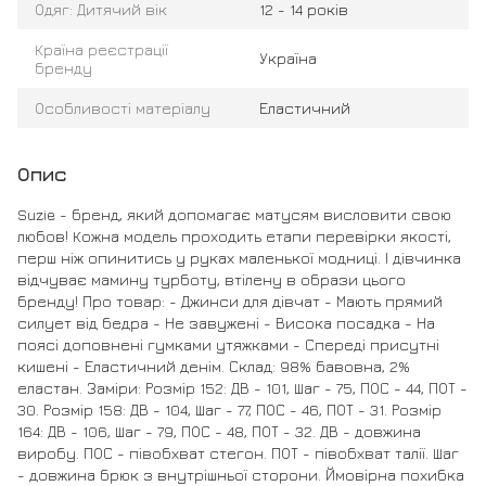
Одяг: Дитячий вік
12 - 14 років
Країна реєстрації
Україна
бренду
Особливості матеріалу
Еластичний
Опис
Suzie - бренд, який допомагає матусям висловити свою
любов! Кожна модель проходить етапи перевірки якості,
перш ніж опинитись у руках маленької модниці. І дівчинка
відчуває мамину турботу, втілену в образи цього
бренду! Про товар: - Джинси для дівчат - Мають прямий
силует від бедра - Не завужені - Висока посадка - На
поясі доповнені гумками утяжками - Спереді присутні
кишені - Еластичний денім. Склад: 98% бавовна, 2%
еластан. Заміри: Розмір 152: ДВ - 101, Шаг - 75, ПОС - 44, ПОТ -
30. Розмір 158: ДВ - 104, Шаг - 77, ПОС - 46, ПОТ - 31. Розмір
164: ДВ - 106, Шаг - 79, ПОС - 48, ПОТ - 32. ДВ - довжина
виробу. ПОС - півобхват стегон. ПОТ - півобхват талії. Шаг
- довжина брюк з внутрішньої сторони. Ймовірна похибка