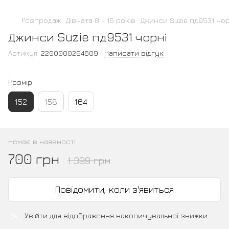
Розпродаж
Дівчата 8 - 15 років
Джинси Suzie пд9531 чор
Джинси Suzie пд9531 чорні
Артикул:
2200000294609
Написати відгук
Розмір
152
158
164
Немає в наявності
700 грн
1 399 грн
Повідомити, коли з'явиться
Увійти
для відображення накопичувальної знижки
%