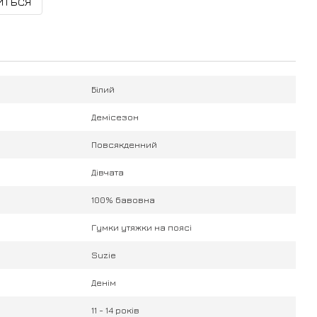
иться
Білий
Демісезон
Повсякденний
Дівчата
100% бавовна
Гумки утяжки на поясі
Suzie
Денім
11 - 14 років