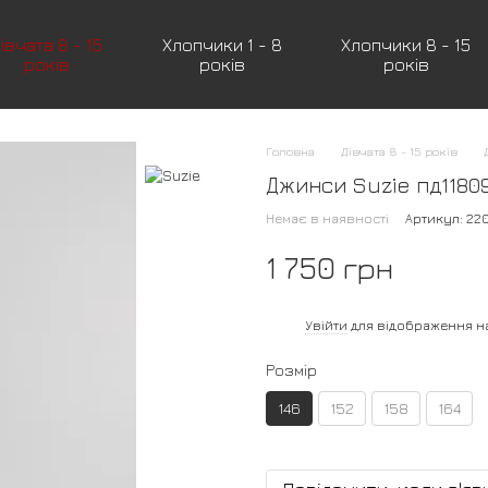
івчата 8 - 15
Хлопчики 1 - 8
Хлопчики 8 - 15
років
років
років
Головна
Дівчата 8 - 15 років
Джинси Suzie пд11809
Немає в наявності
Артикул: 22
1 750 грн
%
Увійти
для відображення н
Розмір
146
152
158
164