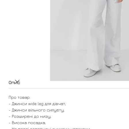
Опис
Про товар:
- Джинси wide leg для дівчат;
- Джинси вільного силуету;
- Розширені до низу;
- Висока посадка;
- На поясі доповнені гумками утяжками;