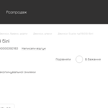
Розпродаж
Джинси, брюки, шорти
Джинси, штани
Джинси Suzie пд11809 білі
 білі
00000392183
Написати відгук
Порівняти
В бажання
акопичувальної знижки