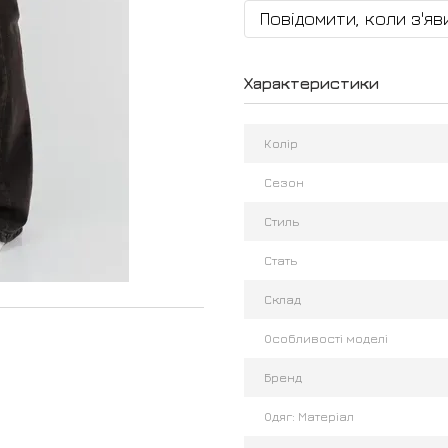
Повідомити, коли з'яв
Характеристики
Колір
Сезон
Стиль
Стать
Склад
Особливості моделі
Бренд
Одяг: Матеріал