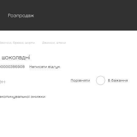
Розпродаж
Джинси, брюки, шорти
Джинси, штани
 шоколадні
200000386908
Написати відгук
рн
Порівняти
В бажання
акопичувальної знижки