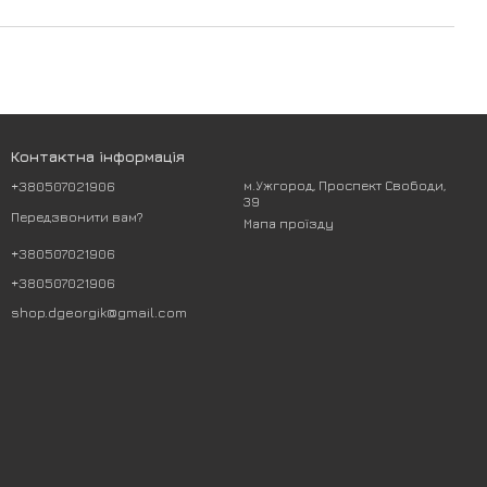
Контактна інформація
+380507021906
м.Ужгород, Проспект Свободи,
39
Передзвонити вам?
Мапа проїзду
+380507021906
+380507021906
shop.dgeorgik@gmail.com