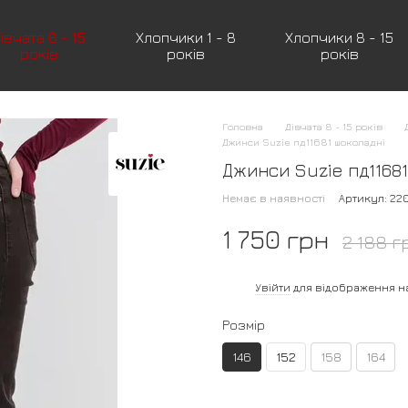
івчата 8 - 15
Хлопчики 1 - 8
Хлопчики 8 - 15
років
років
років
Головна
Дівчата 8 - 15 років
Джинси Suzie пд11681 шоколадні
Джинси Suzie пд11681
Немає в наявності
Артикул: 2
1 750 грн
2 188 г
%
Увійти
для відображення н
Розмір
146
152
158
164