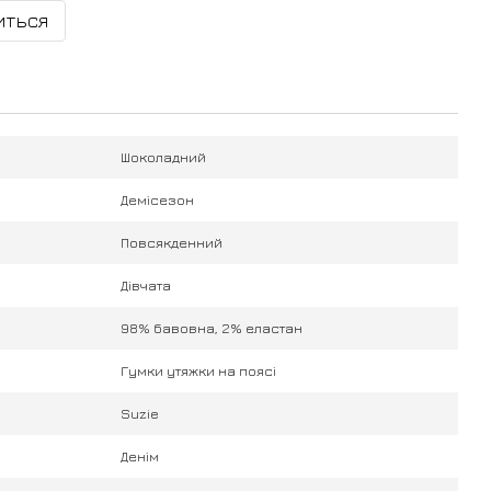
иться
Шоколадний
Демісезон
Повсякденний
Дівчата
98% бавовна, 2% еластан
Гумки утяжки на поясі
Suzie
Денім