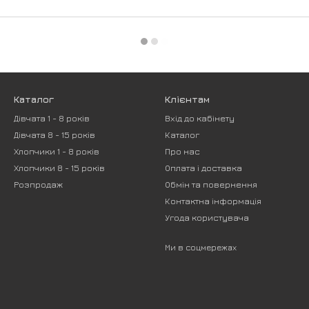
Каталог
Клієнтам
Дівчата 1 - 8 років
Вхід до кабінету
Дівчата 8 - 15 років
Каталог
Хлопчики 1 - 8 років
Про нас
Хлопчики 8 - 15 років
Оплата і доставка
Розпродаж
Обмін та повернення
Контактна інформація
Угода користувача
Ми в соцмережах