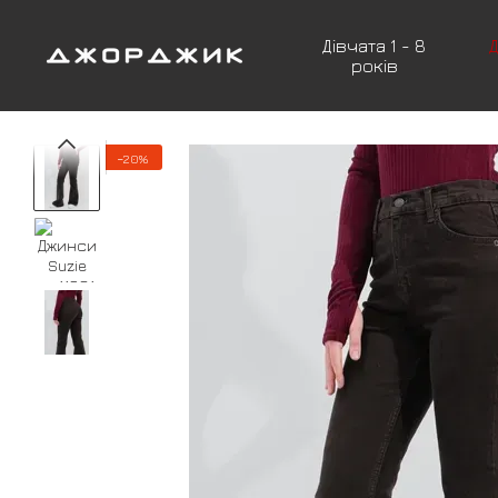
Перейти до основного контенту
Дівчата 1 - 8
Д
років
−20%