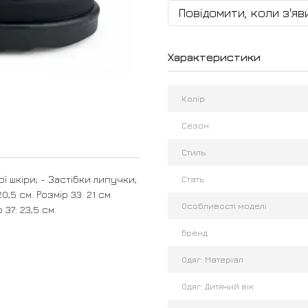
Повідомити, коли з'яв
Характеристики
Колір
Сезон
Стиль
ої шкіри; - Застібки липучки;
Стать
,5 см. Розмір 33: 21 см.
Особливості моделі
 37: 23,5 см.
Бренд
Одяг: Матеріал
Одяг: Дитячий вік