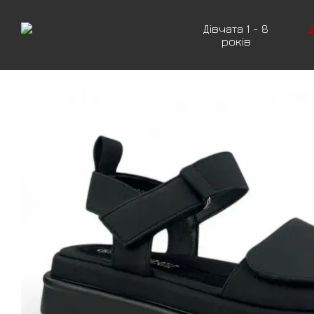
Перейти до основного контенту
Дівчата 1 - 8
Д
років