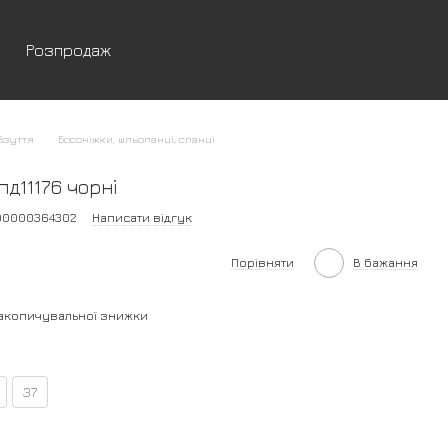
Розпродаж
Взуття
Босоніжки, шльопанці, сланці
пд11176 чорні
200000364302
Написати відгук
Порівняти
В бажання
акопичувальної знижки
37