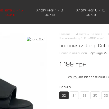
івчата 8 - 15
Хлопчики 1 - 8
Хлопчики 8 - 15
років
років
років
Головна
Дівчата 8 - 15 років
Босоніжки Jong.Golf пд11176 чорні
Босоніжки Jong.Golf 
Немає в наявності
Артикул: 2
1 199 грн
%
Увійти
для відображення н
Розмір
32
34
33
35
36