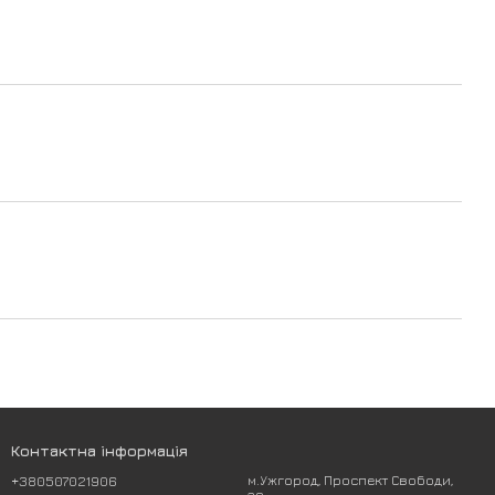
Контактна інформація
+380507021906
м.Ужгород, Проспект Свободи,