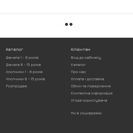
Каталог
Клієнтам
Дівчата 1 - 8 років
Вхід до кабінету
Дівчата 8 - 15 років
Каталог
Хлопчики 1 - 8 років
Про нас
Хлопчики 8 - 15 років
Оплата і доставка
Розпродаж
Обмін та повернення
Контактна інформація
Угода користувача
Ми в соцмережах