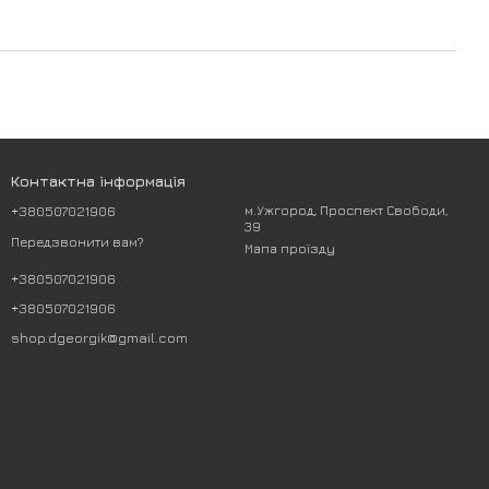
Контактна інформація
+380507021906
м.Ужгород, Проспект Свободи,
39
Передзвонити вам?
Мапа проїзду
+380507021906
+380507021906
shop.dgeorgik@gmail.com