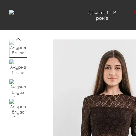
Перейти до основного контенту
Дівчата 1 - 8
Д
років