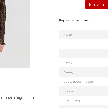
Купити
Характеристики
Колір
Сезон
Стиль
Стать
Склад
Особливості моделі
Бренд
ативним пікуванням;
Одяг: Матеріал