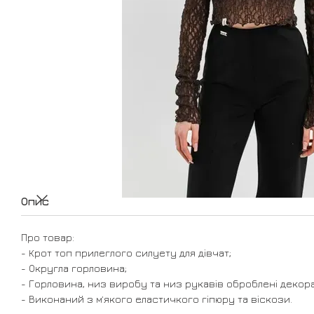
Опис
Про товар:
- Крот топ прилеглого силуету для дівчат;
- Округла горловина;
- Горловина, низ виробу та низ рукавів оброблені декор
- Виконаний з мʼякого еластичкого гіпюру та віскози.