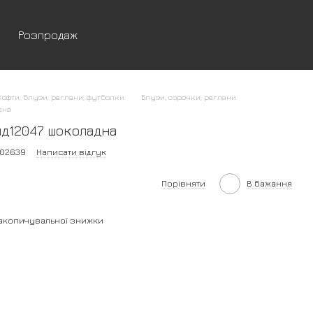
Розпродаж
Кофти, блузи, реглани, футболки
Блузи, сорочки, реглани
дна
пд12047 шоколадна
402639
Написати відгук
Порівняти
В бажання
акопичувальної знижки