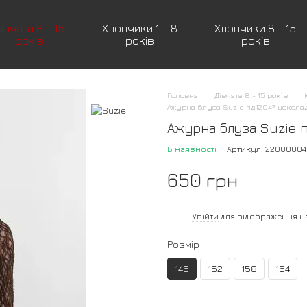
івчата 8 - 15
Хлопчики 1 - 8
Хлопчики 8 - 15
років
років
років
Головна
Дівчата 8 - 15 років
Ажурна блуза Suzie пд12047 шокола
Ажурна блуза Suzie 
В наявності
Артикул: 2200000
650 грн
%
Увійти
для відображення н
Розмір
146
152
158
164