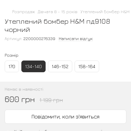
Розпродаж
Дівчата 8 - 15 років
Утеплений бомбер H&M 
Утеплений бомбер H&M пд9108
чорний
Артикул:
2200000276339
Написати відгук
Розмір
170
134-140
146-152
158-164
Немає в наявності
600 грн
1 199 грн
Повідомити, коли з'явиться