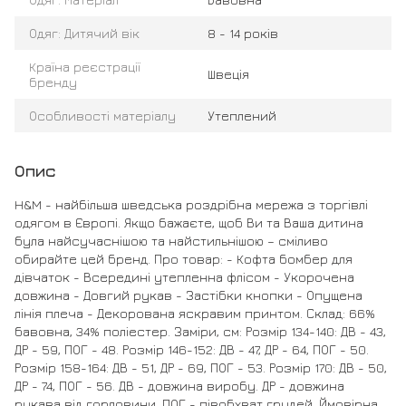
Одяг: Дитячий вік
8 - 14 років
Країна реєстрації
Швеція
бренду
Особливості матеріалу
Утеплений
Опис
H&M - найбільша шведська роздрібна мережа з торгівлі
одягом в Європі. Якщо бажаєте, щоб Ви та Ваша дитина
була найсучаснішою та найстильнішою – сміливо
обирайте цей бренд. Про товар: - Кофта бомбер для
дівчаток - Всередині утепленна флісом - Укорочена
довжина - Довгий рукав - Застібки кнопки - Опущена
лінія плеча - Декорована яскравим принтом. Склад: 66%
бавовна, 34% поліестер. Заміри, см: Розмір 134-140: ДВ - 43,
ДР - 59, ПОГ - 48. Розмір 146-152: ДВ - 47, ДР - 64, ПОГ - 50.
Розмір 158-164: ДВ - 51, ДР - 69, ПОГ - 53. Розмір 170: ДВ - 50,
ДР - 74, ПОГ - 56. ДВ - довжина виробу. ДР - довжина
рукава від горловини. ПОГ - півобхват грудей. Ймовірна