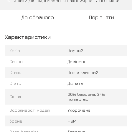
Увійти
для відображення накопичувальної знижки
%
До обраного
Порівняти
Характеристики
Колір
Чорний
Сезон
Демісезон
Стиль
Повсякденний
Стать
Дівчата
66% бавовна, 34%
Склад
поліестер
Особливості моделі
Укорочена
Бренд
H&M
Одяг: Матеріал
Бавовна